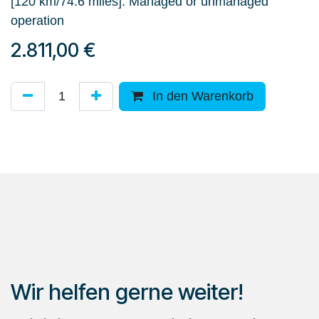
[120 km/74.6 miles]. Managed or unmanaged
operation
2.811,00
€
In den Warenkorb
Wir helfen gerne weiter!