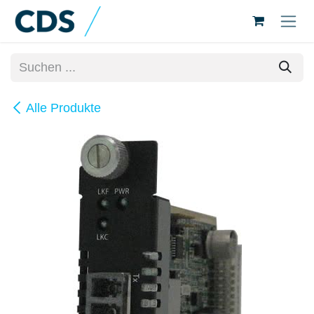
Zum Inhalt springen
Alle Produkte