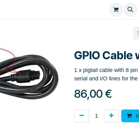
Kategorien
Kontakt
GPIO Cable 
1 x pigtail cable with 8 pi
serial and I/O lines for the
86,00
€
I