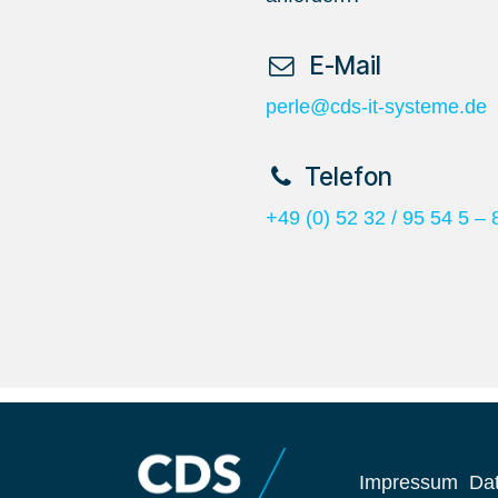
​ E-Mail
perle@cds-it-systeme.de
​Telefon
+49 (0) 52 32 / 95 54 5 – 
Impressum
Da