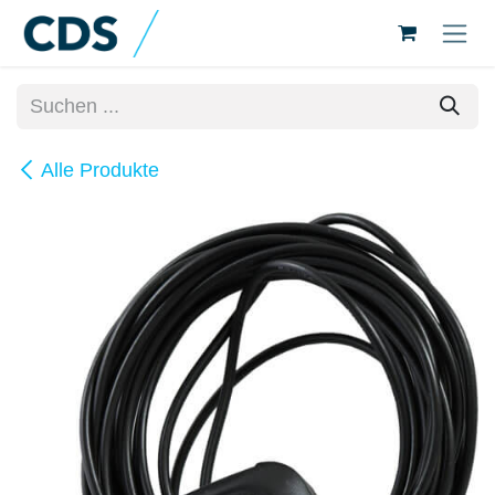
Zum Inhalt springen
Alle Produkte