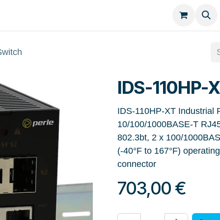
Kategorien
Kontakt
witch
IDS-110HP-X
IDS-110HP-XT Industrial P
10/100/1000BASE-T RJ45 
802.3bt, 2 x 100/1000BASE
(-40°F to 167°F) operatin
connector
703,00
€