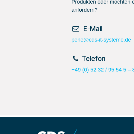
Produkten oder möchten e
anfordern?
​ E-Mail
perle@cds-it-systeme.de
​Telefon
+49 (0) 52 32 / 95 54 5 – 