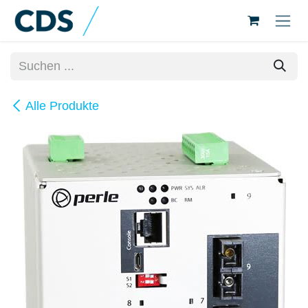
Zum Inhalt springen
Alle Produkte