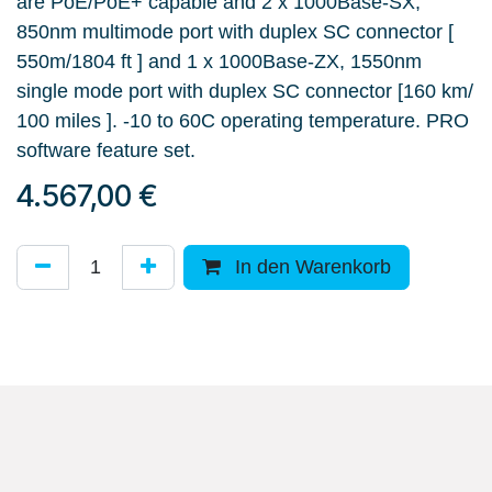
are PoE/PoE+ capable and 2 x 1000Base-SX,
850nm multimode port with duplex SC connector [
550m/1804 ft ] and 1 x 1000Base-ZX, 1550nm
single mode port with duplex SC connector [160 km/
100 miles ]. -10 to 60C operating temperature. PRO
software feature set.
4.567,00
€
In den Warenkorb