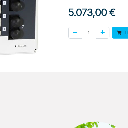
5.073,00
€
I