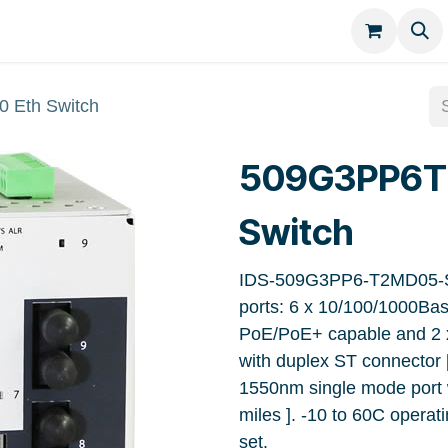
Kategorien
Kontakt
Eth Switch
509G3PP6T
Switch
IDS-509G3PP6-T2MD05-SD
ports: 6 x 10/100/1000Bas
PoE/PoE+ capable and 2 
with duplex ST connector 
1550nm single mode port 
miles ]. -10 to 60C opera
set.