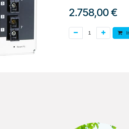
2.758,00
€
I