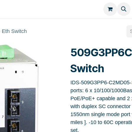
Kategorien
Kontakt
th Switch
509G3PP6C
Switch
IDS-509G3PP6-C2MD05-SD
ports: 6 x 10/100/1000Bas
PoE/PoE+ capable and 2 
with duplex SC connector 
1550nm single mode port 
miles ]. -10 to 60C opera
set.