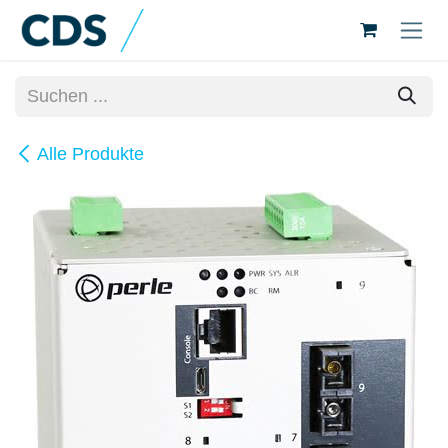
Zum Inhalt springen
Alle Produkte