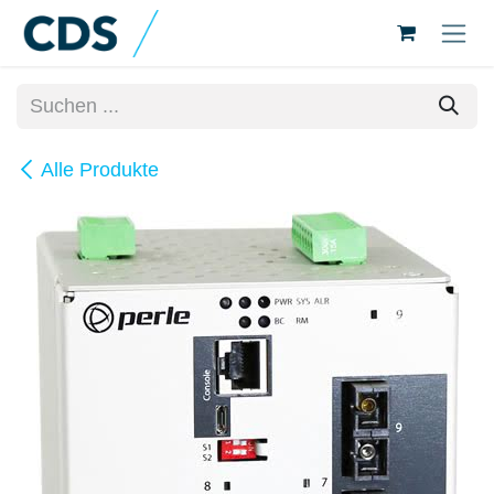
Zum Inhalt springen
Alle Produkte