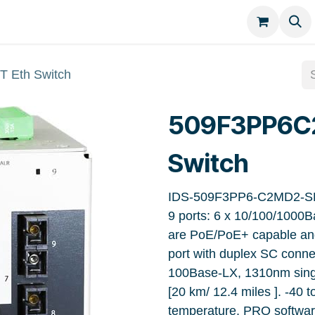
Kategorien
Kontakt
Eth Switch
509F3PP6C
Switch
IDS-509F3PP6-C2MD2-SD2
9 ports: 6 x 10/100/1000B
are PoE/PoE+ capable an
port with duplex SC connec
100Base-LX, 1310nm singl
[20 km/ 12.4 miles ]. -40 
temperature. PRO software