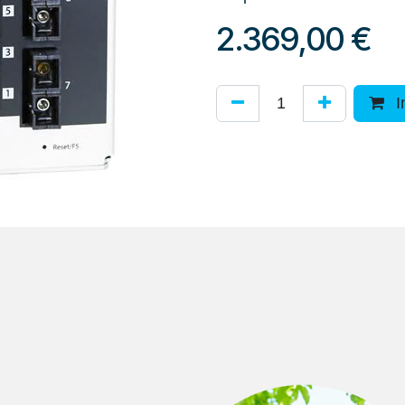
2.369,00
€
I