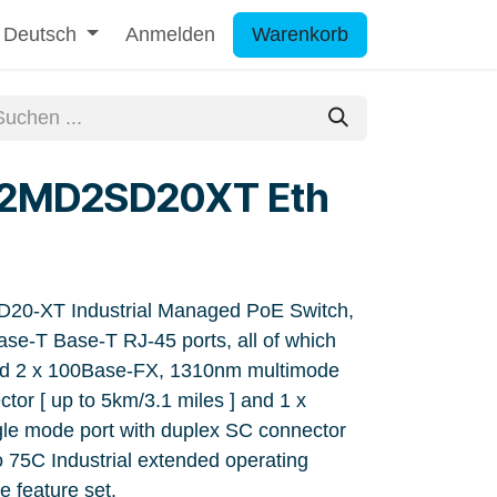
Deutsch
Anmelden
Warenkorb
2MD2SD20XT Eth
0-XT Industrial Managed PoE Switch,
ase-T Base-T RJ-45 ports, all of which
d 2 x 100Base-FX, 1310nm multimode
tor [ up to 5km/3.1 miles ] and 1 x
e mode port with duplex SC connector
to 75C Industrial extended operating
 feature set.