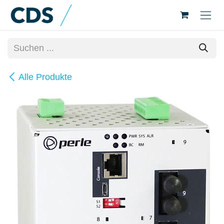
Zum Inhalt springen
Alle Produkte