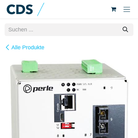
Zum Inhalt springen
Alle Produkte