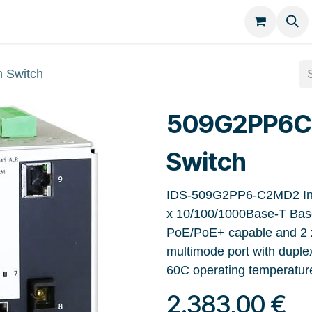
Kategorien
Kontakt
 Switch
509G2PP6C
Switch
IDS-509G2PP6-C2MD2 Indu
x 10/100/1000Base-T Base
PoE/PoE+ capable and 2
multimode port with duple
60C operating temperature
2.383,00
€