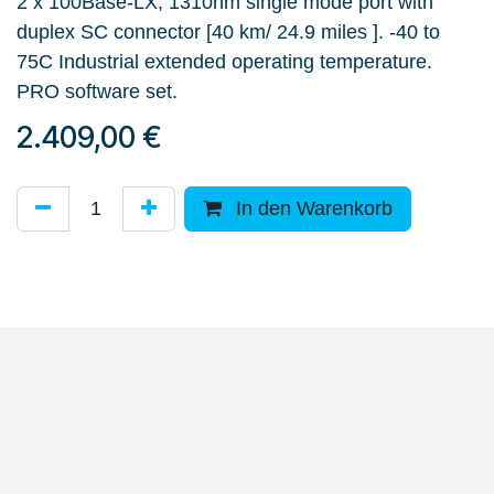
2 x 100Base-LX, 1310nm single mode port with
duplex SC connector [40 km/ 24.9 miles ]. -40 to
75C Industrial extended operating temperature.
PRO software set.
2.409,00
€
In den Warenkorb