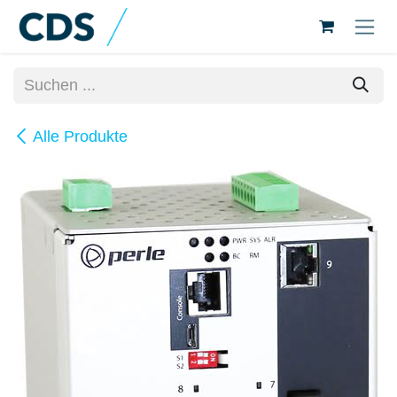
Zum Inhalt springen
Alle Produkte