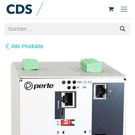
Zum Inhalt springen
Alle Produkte