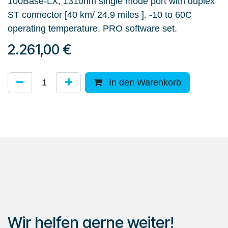
100Base-LX, 1310nm single mode port with duplex
ST connector [40 km/ 24.9 miles ]. -10 to 60C
operating temperature. PRO software set.
2.261,00
€
In den Warenkorb
Wir helfen gerne weiter!