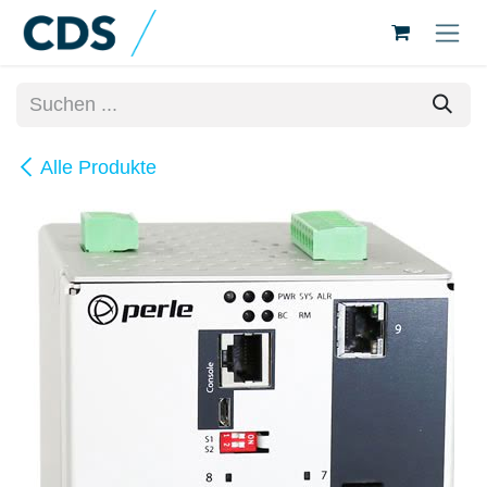
Zum Inhalt springen
Alle Produkte