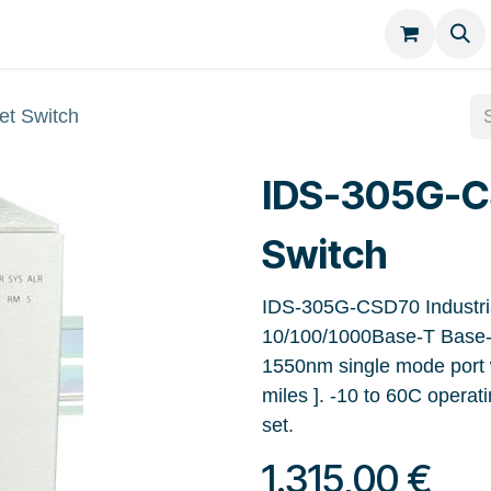
Kategorien
Kontakt
t Switch
IDS-305G-C
Switch
IDS-305G-CSD70 Industria
10/100/1000Base-T Base-
1550nm single mode port 
miles ]. -10 to 60C opera
set.
1.315,00
€