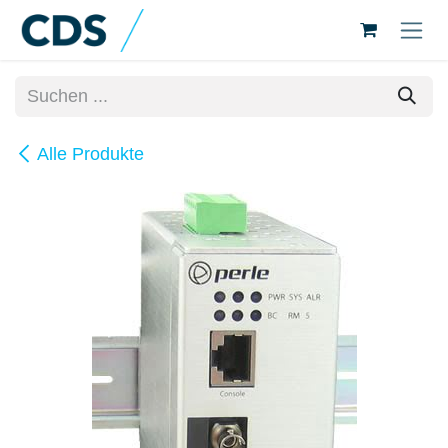
Zum Inhalt springen
Alle Produkte