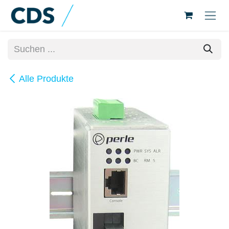
Zum Inhalt springen
Alle Produkte