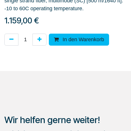
single strand fiber, multimode (SC) [500 m/1640 ft].
-10 to 60C operating temperature.
1.159,00
€
In den Warenkorb
Wir helfen gerne weiter!