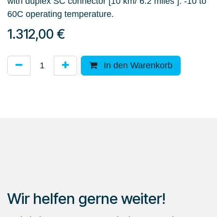
with duplex SC connector [10 km/ 6.2 miles ]. -10 to
60C operating temperature.
1.312,00
€
In den Warenkorb
Wir helfen gerne weiter!