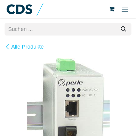
Zum Inhalt springen
Alle Produkte