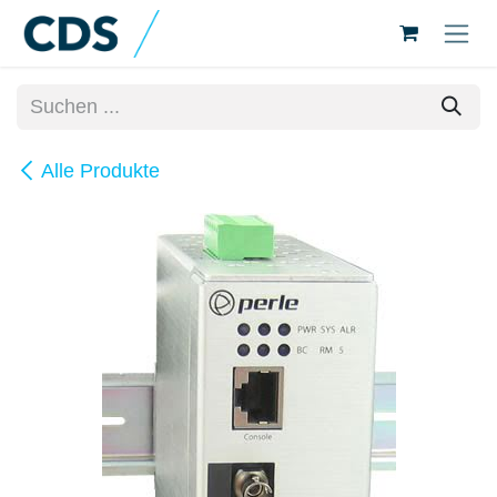
Zum Inhalt springen
Alle Produkte