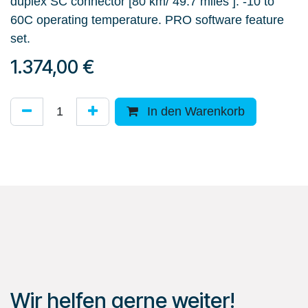
duplex SC connector [80 km/ 49.7 miles ]. -10 to
60C operating temperature. PRO software feature
set.
1.374,00
€
In den Warenkorb
Wir helfen gerne weiter!