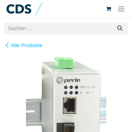
Zum Inhalt springen
Alle Produkte