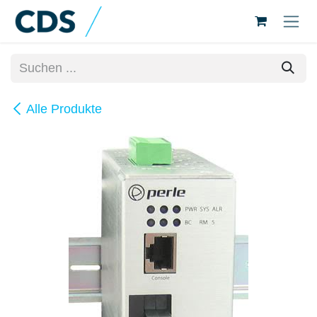
Zum Inhalt springen
Alle Produkte