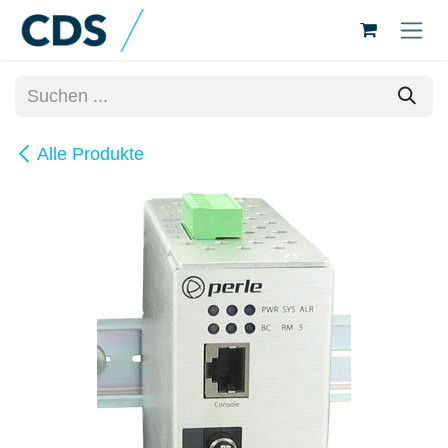
Zum Inhalt springen
Alle Produkte