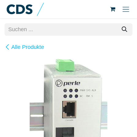
Zum Inhalt springen
Alle Produkte