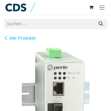
Zum Inhalt springen
Alle Produkte