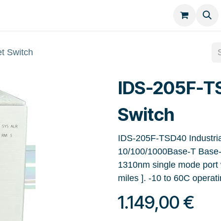
Kategorien
Kontakt
t Switch
IDS-205F-T
Switch
IDS-205F-TSD40 Industria
10/100/1000Base-T Base-
1310nm single mode port 
miles ]. -10 to 60C operat
1.149,00
€