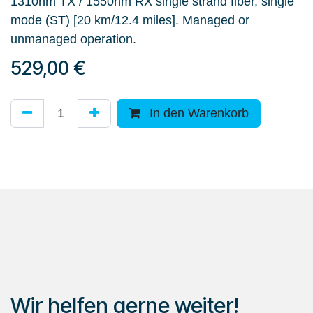
1310nm TX / 1550nm RX single strand fiber, single
mode (ST) [20 km/12.4 miles]. Managed or
unmanaged operation.
529,00
€
In den Warenkorb
Wir helfen gerne weiter!