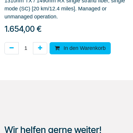
1310nm TX / 1490nm RX single strand fiber, single
mode (SC) [20 km/12.4 miles]. Managed or
unmanaged operation.
1.654,00
€
In den Warenkorb
Wir helfen gerne weiter!