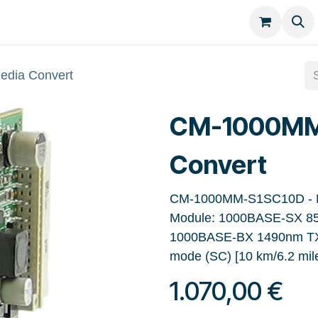
Kategorien
Kontakt
dia Convert
CM-1000MM
Convert
CM-1000MM-S1SC10D - Man
Module: 1000BASE-SX 850
1000BASE-BX 1490nm TX / 
mode (SC) [10 km/6.2 mil
1.070,00
€