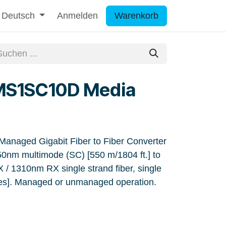
Deutsch
Anmelden
Warenkorb
S1SC10D Media
aged Gigabit Fiber to Fiber Converter
nm multimode (SC) [550 m/1804 ft.] to
1310nm RX single strand fiber, single
es]. Managed or unmanaged operation.