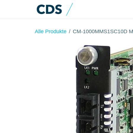
Zum Inhalt springen
Home
Produkte
Alle Produkte
CM-1000MMS1SC10D Me