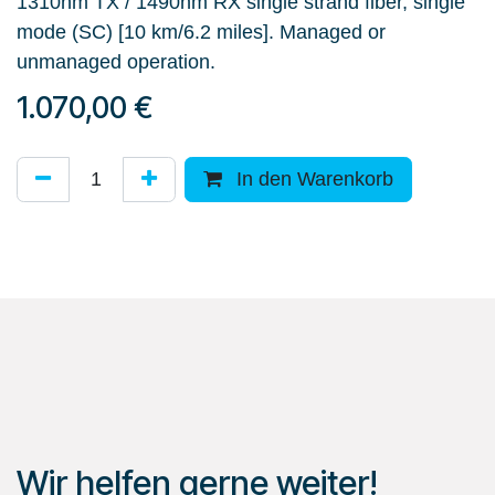
1310nm TX / 1490nm RX single strand fiber, single
mode (SC) [10 km/6.2 miles]. Managed or
unmanaged operation.
1.070,00
€
In den Warenkorb
Wir helfen gerne weiter!