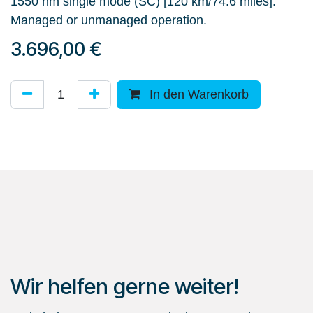
1550 nm single mode (SC) [120 km/74.6 miles].
Managed or unmanaged operation.
3.696,00
€
In den Warenkorb
Wir helfen gerne weiter!