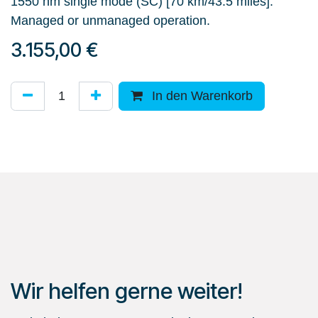
1550 nm single mode (SC) [70 km/43.5 miles].
Managed or unmanaged operation.
3.155,00
€
In den Warenkorb
Wir helfen gerne weiter!