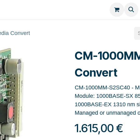
Kategorien
Kontakt
ia Convert
CM-1000MM
Convert
CM-1000MM-S2SC40 - Mana
Module: 1000BASE-SX 850
1000BASE-EX 1310 nm sin
Managed or unmanaged op
1.615,00
€