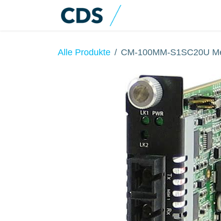
Zum Inhalt springen
Home
Produkte
Alle Produkte
CM-100MM-S1SC20U Med