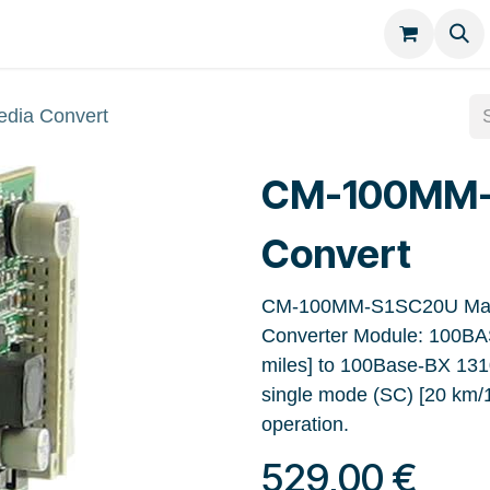
Kategorien
Kontakt
ia Convert
CM-100MM-
Convert
CM-100MM-S1SC20U Manag
Converter Module: 100BA
miles] to 100Base-BX 131
single mode (SC) [20 km/
operation.
529,00
€