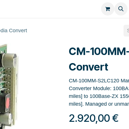
Kategorien
Kontakt
ia Convert
CM-100MM-
Convert
CM-100MM-S2LC120 Manage
Converter Module: 100BA
miles] to 100Base-ZX 155
miles]. Managed or unman
2.920,00
€