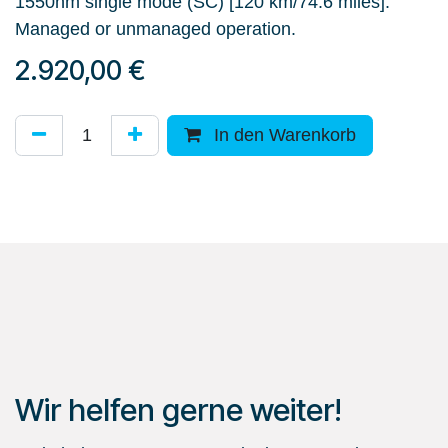
1550nm single mode (SC) [120 km/74.6 miles].
Managed or unmanaged operation.
2.920,00
€
In den Warenkorb
Wir helfen gerne weiter!