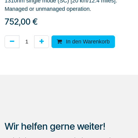
1310nm single mode (SC) [20 km/12.4 miles].
Managed or unmanaged operation.
752,00
€
In den Warenkorb
Wir helfen gerne weiter!