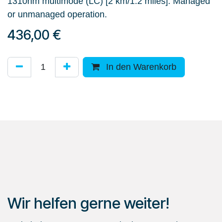
1310nm multimode (LC) [2 km/1.2 miles]. Managed
or unmanaged operation.
436,00
€
In den Warenkorb
Wir helfen gerne weiter!