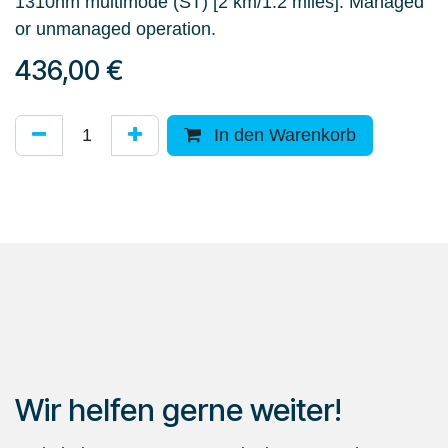
1310nm multimode (ST) [2 km/1.2 miles]. Managed
or unmanaged operation.
436,00
€
In den Warenkorb
Wir helfen gerne weiter!