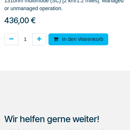
1310nm multimode (SC) [2 km/1.2 miles]. Managed
or unmanaged operation.
436,00
€
In den Warenkorb
Wir helfen gerne weiter!