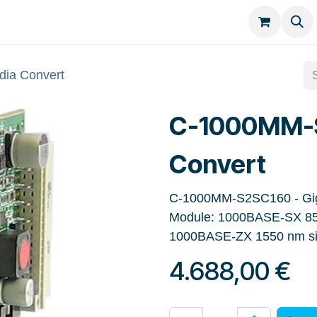
Kategorien
Kontakt
ia Convert
C-1000MM-
Convert
C-1000MM-S2SC160 - Gigab
Module: 1000BASE-SX 850
1000BASE-ZX 1550 nm sin
4.688,00
€