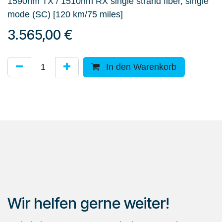
1590nm TX / 1510nm RX single strand fiber, single
mode (SC) [120 km/75 miles]
3.565,00
€
In den Warenkorb
Wir helfen gerne weiter!