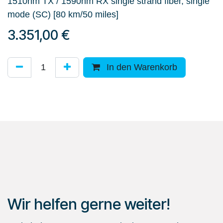
1510nm TX / 1590nm RX single strand fiber, single
mode (SC) [80 km/50 miles]
3.351,00
€
In den Warenkorb
Wir helfen gerne weiter!