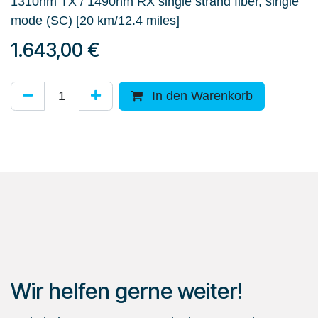
1310nm TX / 1490nm RX single strand fiber, single
mode (SC) [20 km/12.4 miles]
1.643,00
€
In den Warenkorb
Wir helfen gerne weiter!