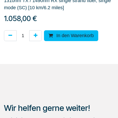
1310nm TX / 1490nm RX single strand fiber, single
mode (SC) [10 km/6.2 miles]
1.058,00
€
In den Warenkorb
Wir helfen gerne weiter!