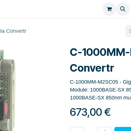
Kategorien
Kontakt
a Convertr
C-1000MM-
Convertr
C-1000MM-M2SC05 - Gigab
Module: 1000BASE-SX 850
1000BASE-SX 850nm multi
673,00
€