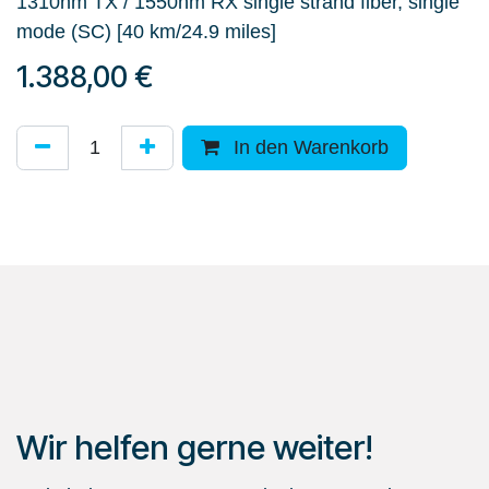
1310nm TX / 1550nm RX single strand fiber, single
mode (SC) [40 km/24.9 miles]
1.388,00
€
In den Warenkorb
Wir helfen gerne weiter!