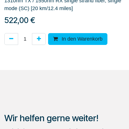
1310nm TX / 1550nm RX single strand fiber, single
mode (SC) [20 km/12.4 miles]
522,00
€
In den Warenkorb
Wir helfen gerne weiter!