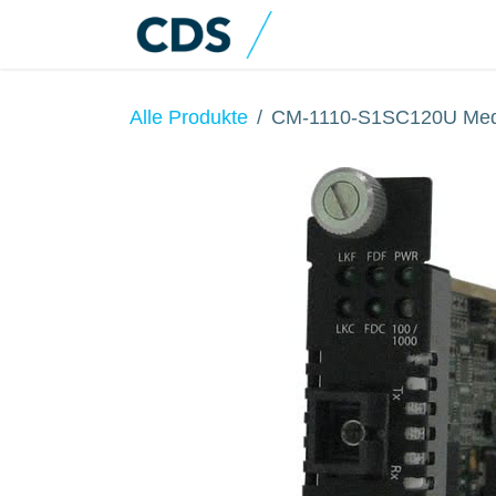
Zum Inhalt springen
Home
Produkte
Alle Produkte
CM-1110-S1SC120U Medi