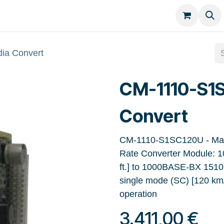
Kategorien
Kontakt
a Convert
CM-1110-S1
Convert
CM-1110-S1SC120U - Man
Rate Converter Module: 
ft.] to 1000BASE-BX 1510
single mode (SC) [120 k
operation
3.411,00
€